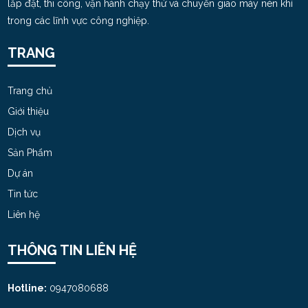
lắp đặt, thi công, vận hành chạy thử và chuyển giao máy nén khí
Cho Thuê Máy Nén Khí Trục Vít TPHCM |
trong các lĩnh vực công nghiệp.
0947080688
SUN 03, 2026
TRANG
Cho Thuê Máy Sấy Khí Nén tại Dĩ An – Bình
Trang chủ
Dương | 09474080688
Giới thiệu
SAT 11, 2025
Dịch vụ
Sửa chữa – cho thuê máy nén khí tại Bình
Sản Phẩm
Dương | 0947080688
Dự án
MON 09, 2025
Tin tức
Liên hệ
Chọn dầu bôi trơn cho máy nén khí
THU 04, 2025
THÔNG TIN LIÊN HỆ
Hotline:
0947080688
Nguy cơ nổ máy nén khí​ trong nhà máy - Đâu
là nguyên nhân chính