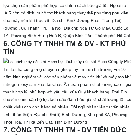
lựa chọn sản phẩm phù hợp, có chính sách báo giá tốt. Ngoài ra,
IAIR còn có dịch vụ hỗ trợ khách hàng thay thế phụ tùng phụ kiện
cho máy nén khí trục vít.
Địa chỉ: Km2 đường Phan Trọng Tuệ
(đường 70), Thanh Trì, Hà Nội.
Địa chỉ: Ngã Tư Gò Mây, Quốc Lộ
1A, Phường Bình Hưng Hoà B, Quận Bình Tân, Thành phố Hồ Chí
6. CÔNG TY TNHH TM & DV - KT PHÚ
TÍN
Công ty Phú
Lọc tách máy nén khí Mann
Tín là nhà cung ứng chuyên nghiệp, uy tín trên thị trường với 10
năm kinh nghiệm về các sản phẩm về máy nén khí và máy tạo khí
nitrogen, oxy sản xuất tại Châu Âu. Sản phẩm chất lượng cao – giá
thành hợp lý phù hợp với yêu cầu của Quý khách hàng.
Phú Tín
chuyên cung cấp bộ lọc tách dầu đảm bảo giá sỉ, chất lượng tốt, có
chiết khấu cho đơn hàng số nhiều. Đội ngũ nhân viên tư vấn nhiệt
tình, thân thiện.
Địa chỉ: Đại lộ Bình Dương, Khu phố 3A, Phường
Thới Hòa, Thị xã Bến Cát, Tỉnh Bình Dương
7. CÔNG TY TNHH TM - DV TIẾN ĐỨC