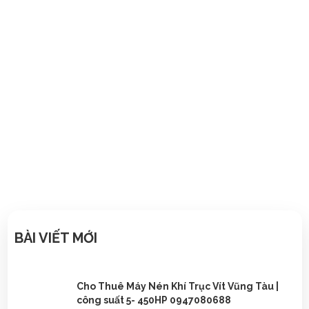
13/03/2022
BÀI VIẾT MỚI
Cho Thuê Máy Nén Khí Trục Vít Vũng Tàu |
công suất 5- 450HP 0947080688