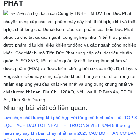
PHÁT
Công ty TNHH TM-DV Tiến Đức Phát
Lọc tách dầu
chuyên cung cấp các sản phẩm máy sấy khí, thiết bị lọc khí và thiết
bị lọc chất lỏng của Donaldson. Các sản phẩm của Tiến Đức Phát
phục vụ cho tất cả các ngành công nghiệp như: Y tế, thực phẩm,
dược phẩm, dầu khí, điều khiển tự động và các ngành công nghiệp
khác.
Các thiết bị mà Tiến Đức Phát cung cấp đều đạt tiêu chuẩn
quốc tế ISO 8573, tiêu chuẩn quản lý chất lượng thực phẩm và
dược phẩm (FDA) và được kiểm chứng bởi cơ quan độc lập Lloyd's
Regisster. Điều này cung cấp cho khách hàng sự lựa chọn rộng rãi
nhằm đáp ứng yêu cầu khắt khe nhất và ứng dụng chung nhất về
chất lượng khí nén.
Địa Chỉ: 128A/9, Nội Hóa II, P Bình An, TP Dĩ
An, Tỉnh Bình Dương
Những bài viết có liên quan:
Lựa chọn chất lượng khí phù hợp với từng mô hình sản xuất
TOP 3
LỌC TÁCH DẦU TỐT NHẤT THỊ TRƯỜNG VIỆT NAM
5 thương
hiệu máy sấy khí bán chạy nhất năm 2023
CÁC BỘ PHẬN CƠ BẢN