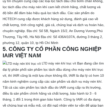
uy tín chuyên cung cấp các loại lọc tách dầu cho bơm chân không,
lọc tách dầu cho máy nén khí cam kết chính hãng, chất lượng và
độ bền để đảm bảo hiệu quả lọc tách dầu.
Các sản phẩm do
HCTECH cung cấp được khách hàng sử dụng, đánh giá cao về
chất lượng, tính công nghệ, giá cả, chủng loại và dịch vụ hoàn hảo,
chuyên nghiệp.
Địa chỉ: Số 5B, Ngách 15/2, An Dương Vương,Phú
Thượng, Tây Hồ, Hà Nội
Địa chỉ: Số 436A/107A, đường 3 tháng 2,
phường 12, quận 10, tp Hồ Chí Minh
5. CÔNG TY CỔ PHẦN CÔNG NGHIỆP
IAIR VIỆT NAM
Bạn đang cần tìm
LTD máy nén khí trục vít
đại lý phân phối sản phẩm lọc tách dầu dùng cho máy nén khí trục
vít, thì IAIR cũng là một lựa chọn không tồi, IAIR là đại lý có hơn 10
năm kinh nghiệm cung cấp các sản phẩm và dịch vụ máy nén khí.
Tất cả các sản phẩm lọc tách dầu do IAIR cung cấp ra thị trường,
điều là sản phẩm chính hãng và chất lượng, bảo hành từ 3 - 6
tháng, 1 đổi 1 trong thời gian bảo hành.
Công ty IAIR có đa dạng
về chủng loại và mẫu mã, có đội ngũ nhân viên tư vấn để giúp bạn