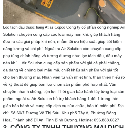
Công ty cổ phần công nghiệp Air
Lọc tách dầu thuộc hãng Atlas Copco
Solution chuyên cung cấp các loại máy nén khí, giúp khách hàng
đưa ra các giải pháp khí nén, nhằm tối ưu hiệu suất giúp tiết kiệm
năng lượng và chi phí. Ngoài ra Air Solution còn chuyên cung cấp
phụ tùng chính hãng và tương đương như: lọc tách dầu, dầu máy
nén khí…
Air Solution cung cấp sản phẩm với giá cả phải chăng,
đa dạng về chủng loại mẫu mã, chiết khấu sản phẩm với giá tốt
cho bên thương mại.
Nhân viên tư vấn nhiệt tình, thân thiện hiểu rõ
về kỹ thuật để giúp bạn lựa chọn sản phẩm phù hợp nhất. Vận
chuyển nhanh chóng, tiện lợi.
Thời gian bảo hành tùy từng loại sản
phẩm, ngoài ra Air Solution hỗ trợ khách hàng 1 đổi 1 trong thời
giản bảo hành và cung cấp dịch vụ sửa chữa, bảo trì miễn phí.
Địa
chỉ: Số 60/7 Đường Võ Thị Sáu, Khu phố Tây A, Phường Đông
Hòa, Thành phố Dĩ An, Tỉnh Bình Dương.
Hotline: 096.888.6827
3. CÔNG TY TNHH THƯƠNG MẠI DỊCH