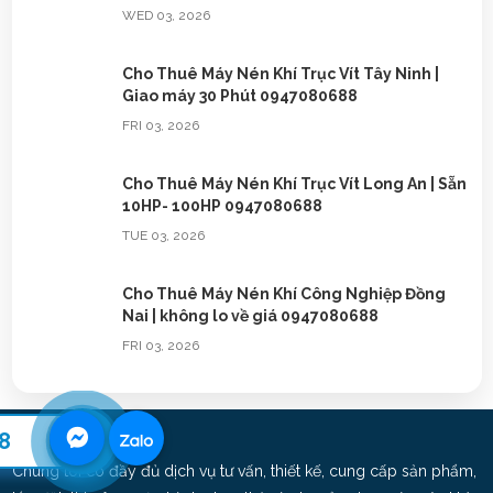
WED 03, 2026
Cho Thuê Máy Nén Khí Trục Vít Tây Ninh |
Giao máy 30 Phút 0947080688
FRI 03, 2026
Cho Thuê Máy Nén Khí Trục Vít Long An | Sẵn
10HP- 100HP 0947080688
TUE 03, 2026
Cho Thuê Máy Nén Khí Công Nghiệp Đồng
Nai | không lo về giá 0947080688
FRI 03, 2026
Cho Thuê Máy Nén Khí Công Nghiệp Bình
Dương | 0947080688
8
TUE 03, 2026
Chúng tôi có đầy đủ dịch vụ tư vấn, thiết kế, cung cấp sản phẩm,