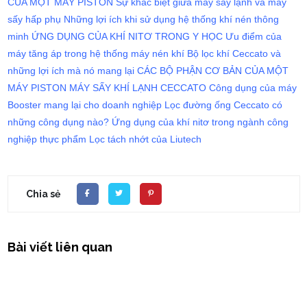
CỦA MỘT MÁY PISTON
Sự khác biệt giữa máy sấy lạnh và máy
sấy hấp phụ
Những lợi ích khi sử dụng hệ thống khí nén thông
minh
ỨNG DỤNG CỦA KHÍ NITƠ TRONG Y HỌC
Ưu điểm của
máy tăng áp trong hệ thống máy nén khí
Bộ lọc khí Ceccato và
những lợi ích mà nó mang lại
CÁC BỘ PHẬN CƠ BẢN CỦA MỘT
MÁY PISTON
MÁY SẤY KHÍ LẠNH CECCATO
Công dụng của máy
Booster mang lại cho doanh nghiệp
Lọc đường ống Ceccato có
những công dụng nào?
Ứng dụng của khí nitơ trong ngành công
nghiệp thực phẩm
Lọc tách nhớt của Liutech
Chia sẻ
Bài viết liên quan