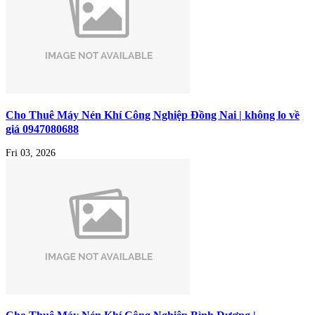
Cho Thuê Máy Nén Khí Công Nghiệp Đồng Nai | không lo về
giá 0947080688
Fri 03, 2026