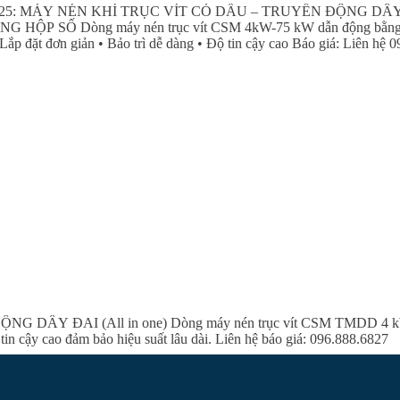
25: MÁY NÉN KHÍ TRỤC VÍT CÓ DẦU – TRUYỀN ĐỘNG DÂ
 Dòng máy nén trục vít CSM 4kW-75 kW dẫn động bằng dây đai
. • Lắp đặt đơn giản • Bảo trì dễ dàng • Độ tin cậy cao Báo giá: Liên hệ
ĐAI (All in one) Dòng máy nén trục vít CSM TMDD 4 kW - 18,
tin cậy cao đảm bảo hiệu suất lâu dài. Liên hệ báo giá: 096.888.6827