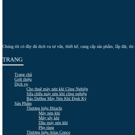
Chúng tôi có đầy đủ dịch vụ tư vấn, thiết kế, cung cấp sản phẩm, lắp đặt, th
TRANG
Trang chủ
Giới thiệu
Dịch vụ
Cho thuê máy nén khí Công Nghiệp
Sửa chữa máy nén khí công nghiệp
Bảo Dưỡng Máy Nén Khí Định Kỳ
Sản Phẩm
Thương hiệu Hitachi
Máy nén khí
Máy sấy khí
Dầu máy nén khí
Phụ tùng
Thương hiệu Atlas Copco