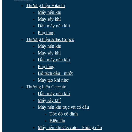
Thương hiệu Hitachi
Máy nén khí
Máy sấy khí
Dầu máy nén khí
Phụ tùng
Thương hiệu Atlas Copco
Máy nén khí
Máy sấy khí
Dầu máy nén khí
Phụ tùng
Bộ tách dầu - nước
Máy tạo khí nitơ
Thương hiệu Ceccato
Dầu máy nén khí
Máy sấy khí
Máy nén khí trục vít có dầu
Tốc độ cố định
Biến tần
Máy nén khí Ceccato _ không dầu