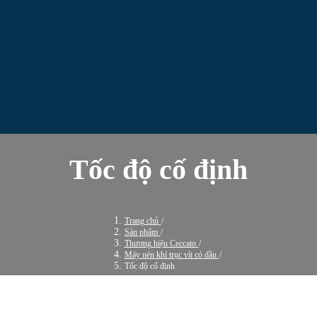
Tốc độ cố định
Trang chủ
/
Sản phẩm
/
Thương hiệu Ceccato
/
Máy nén khí trục vít có dầu
/
Tốc độ cố định