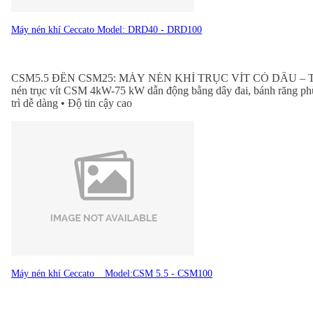
Máy nén khí Ceccato Model: DRD40 - DRD100
CSM5.5 ĐẾN CSM25: MÁY NÉN KHÍ TRỤC VÍT CÓ DẦU – TR
nén trục vít CSM 4kW-75 kW dẫn động bằng dây đai, bánh răng phù hợ
trì dễ dàng • Độ tin cậy cao
Máy nén khí Ceccato _ Model:CSM 5.5 - CSM100