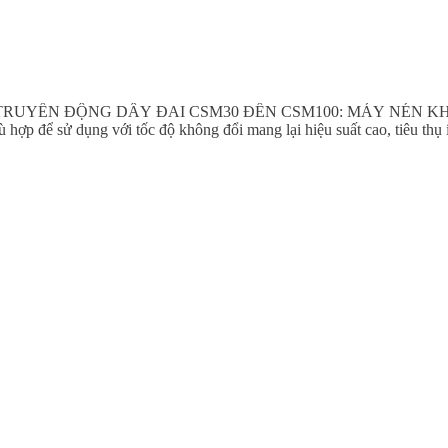
UYỀN ĐỘNG DÂY ĐAI CSM30 ĐẾN CSM100: MÁY NÉN KHÍ TRỤ
p để sử dụng với tốc độ không đổi mang lại hiệu suất cao, tiêu thụ ít