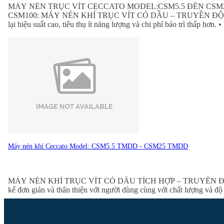
MÁY NÉN TRỤC VÍT CECCATO MODEL:CSM5.5 ĐẾN CSM
CSM100: MÁY NÉN KHÍ TRỤC VÍT CÓ DẦU – TRUYỀN ĐỘNG HỘP SỐ
lại hiệu suất cao, tiêu thụ ít năng lượng và chi phí bảo trì thấp hơn
Máy nén khí Ceccato Model: CSM5.5 TMDD - CSM25 TMDD
MÁY NÉN KHÍ TRỤC VÍT CÓ DẦU TÍCH HỢP – TRUYỀN ĐỘNG DÂY 
kế đơn giản và thân thiện với người dùng cùng với chất lượng và độ 