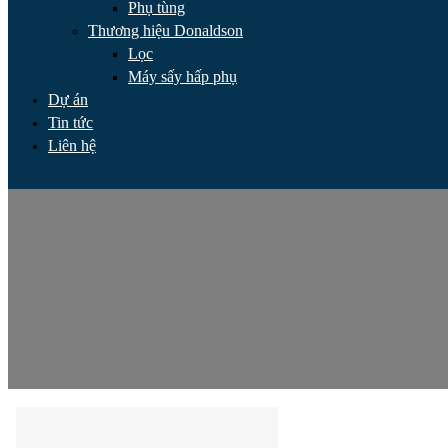
Phụ tùng
Thương hiệu Donaldson
Lọc
Máy sấy hấp phụ
Dự án
Tin tức
Liên hệ