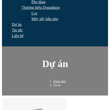
Phụ tùng
Thương hiệu Donaldson
Lọc
Máy sấy hấp phụ
Dự án
Tin tức
Liên hệ
Dự án
Trang chủ
/
Dự án