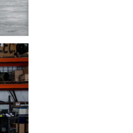
SỰ CỐ RÒ RỈ DẦU MÁY NÉN
KHÍ
WED 02, 2024
SỰ CỐ KEO DẦU - SỬA CHỮA
MÁY NÉN KHÍ TẠI LONG AN
TUE 01, 2024
SỬA MÁY NÉN KHÍ TẠI ĐỒNG
NAI - MÁY BỊ QUÁ TẢI
TUE 01, 2024