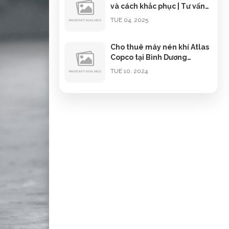
và cách khắc phục | Tư vấn
miễn phí 0947080688
TUE 04, 2025
Cho thuê máy nén khí Atlas
Copco tại Bình Dương
0968886827
TUE 10, 2024
Sửa chữa máy nén khí
Kobelco tại Bình Dương
TUE 07, 2024
DỊCH VỤ THUÊ MÁY NÉN KHÍ
TẠI VŨNG TÀU | 0947080688
FRI 06, 2024
SỰ CỐ LỌC DẦU – SỬA CHỮA
MÁY NÉN KHÍ TẠI BÌNH
DƯƠNG
TUE 03, 2024