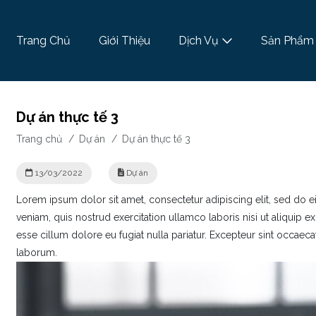
Trang Chủ
Giới Thiệu
Dịch Vụ
Sản Phẩm
Dự án thực tế 3
Trang chủ
/
Dự án
/
Dự án thực tế 3
13/03/2022
Dự án
Lorem ipsum dolor sit amet, consectetur adipiscing elit, sed do 
veniam, quis nostrud exercitation ullamco laboris nisi ut aliquip 
esse cillum dolore eu fugiat nulla pariatur. Excepteur sint occaecat
laborum.