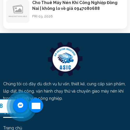
Cho Thuê Máy Nén Khí Công Nghiệp Đồng
Nai | không lo về giá 0947080688
FRI 03, 2026
Cho Thuê Máy Nén Khí Công Nghiệp Bình
Dương | 0947080688
TUE 03, 2026
Cho Thuê Máy Nén Khí Trục Vít TPHCM |
0947080688
SUN 03, 2026
Chúng tôi có đầy đủ dịch vụ tư vấn, thiết kế, cung cấp sản phẩm,
Cho Thuê Máy Sấy Khí Nén tại Dĩ An – Bình
lắp đặt, thi công, vận hành chạy thử và chuyển giao máy nén khí
Dương | 09474080688
trong các lĩnh vực công nghiệp.
SAT 11, 2025
8
TRANG
Sửa chữa – cho thuê máy nén khí tại Bình
Dương | 0947080688
Trang chủ