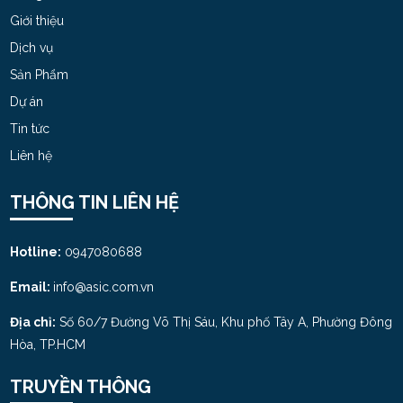
MON 09, 2025
Giới thiệu
Dịch vụ
Chọn dầu bôi trơn cho máy nén khí
Sản Phẩm
THU 04, 2025
Dự án
Tin tức
Nguy cơ nổ máy nén khí​ trong nhà máy - Đâu
Liên hệ
là nguyên nhân chính
MON 04, 2025
THÔNG TIN LIÊN HỆ
Hotline:
0947080688
Email:
info@asic.com.vn
Địa chỉ:
Số 60/7 Đường Võ Thị Sáu, Khu phố Tây A, Phường Đông
Hòa, TP.HCM
TRUYỀN THÔNG