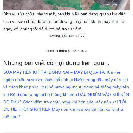
Nếu bạn đang quan tâm đến
Dịch vụ sửa chữa, bảo trì máy nén khí
dịch vụ sửa chữa, bảo trì bảo dưỡng máy nén khí thì hãy liên hệ
ngay với chúng tôi để được hỗ trợ tư vấn!
Hotline: 096.888.6827
Email: admin@asic.com.vn
Những bài viết có nội dung liên quan:
SỬA MÁY NÉN KHÍ TẠI ĐỒNG NAI – MÁY BỊ QUÁ TẢI
Khí nén
ngậm nhiều nước và cách khắc phục
Nước trong dầu máy nén khí
và cách khắc phục
Loại bỏ nước ngưng tụ trong hệ thống máy nén
khí
Rò rỉ dầu ra ngoài hệ thống khí nén
DẦU NHIỄM VÀO KHÍ NÉN
DO ĐÂU?
Cách kiểm tra chất lượng khí nén của máy nén khí
TỐI
ƯU HỆ THỐNG KHÍ NÉN
Máy nén khí kêu lớn thì nên xử lý như
thế nào?