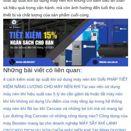
soát áp suất khi sử dụng máy nén khí không chỉ đảm bảo an toàn
và hiệu quả trong vận hành, mà còn ảnh hưởng đến tuổi thọ của
thiết bị và chất lượng của sản phẩm cuối cùng.
Những bài viết có liên quan:
4 cách kiểm soát áp suất khi sử dụng máy nén khí
GIẢI PHÁP TIẾT
KIỆM NĂNG LƯỢNG CHO MÁY NÉN KHÍ
Tại sao nên sử dụng
máy nén khí hiệu suất cao
5 lý do cần giảm tải hoặc tắt máy nén
khí khi không sử dụng
Ưu điểm của máy tăng áp trong hệ thống
máy nén khí
Bộ lọc khí Ceccato và những lợi ích mà nó mang lại
Lọc đường ống Ceccato có những công dụng nào?
Công dụng của
máy Booster mang lại cho doanh nghiệp
MÁY SẤY KHÍ LẠNH
CECCATO
DỊCH VỤ SỬA CHỮA MÁY NÉN KHÍ TẠI BÌNH DƯƠNG