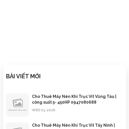
13/03/2022
BÀI VIẾT MỚI
Cho Thuê Máy Nén Khí Trục Vít Vũng Tàu |
công suất 5- 450HP 0947080688
WED 03, 2026
Cho Thuê Máy Nén Khí Trục Vít Tây Ninh |