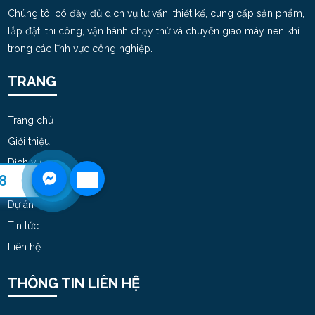
Chúng tôi có đầy đủ dịch vụ tư vấn, thiết kế, cung cấp sản phẩm,
Cho Thuê Máy Sấy Khí Nén tại Dĩ An – Bình
lắp đặt, thi công, vận hành chạy thử và chuyển giao máy nén khí
Dương | 09474080688
trong các lĩnh vực công nghiệp.
SAT 11, 2025
TRANG
Sửa chữa – cho thuê máy nén khí tại Bình
Dương | 0947080688
Trang chủ
MON 09, 2025
Giới thiệu
Dịch vụ
Chọn dầu bôi trơn cho máy nén khí
8
Sản Phẩm
THU 04, 2025
Dự án
Tin tức
Nguy cơ nổ máy nén khí​ trong nhà máy - Đâu
Liên hệ
là nguyên nhân chính
MON 04, 2025
THÔNG TIN LIÊN HỆ