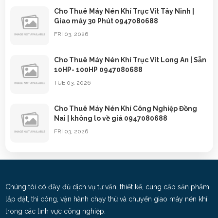
Cho Thuê Máy Nén Khí Trục Vít Tây Ninh |
Giao máy 30 Phút 0947080688
FRI 03, 2026
Cho Thuê Máy Nén Khí Trục Vít Long An | Sẵn
10HP- 100HP 0947080688
TUE 03, 2026
Cho Thuê Máy Nén Khí Công Nghiệp Đồng
Nai | không lo về giá 0947080688
FRI 03, 2026
Cho Thuê Máy Nén Khí Công Nghiệp Bình
Dương | 0947080688
TUE 03, 2026
Chúng tôi có đầy đủ dịch vụ tư vấn, thiết kế, cung cấp sản phẩm,
lắp đặt, thi công, vận hành chạy thử và chuyển giao máy nén khí
Cho Thuê Máy Nén Khí Trục Vít TPHCM |
trong các lĩnh vực công nghiệp.
0947080688