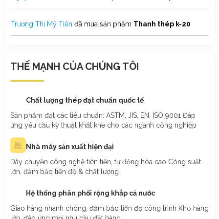
Trương Thị Mỹ Tiên
đã mua sản phẩm
Thanh thép k-20
Phạm Trung Hội
đã mua sản phẩm
Thanh thép k-20
THẾ MẠNH CỦA CHÚNG TÔI
Nguyễn Đan Phương
đã mua sản phẩm
Thanh thép k-20
Chất lượng thép đạt chuẩn quốc tế
Nguyễn Ngọc Băng Tâm
đã mua sản phẩm
Thanh thép k-20
Sản phẩm đạt các tiêu chuẩn: ASTM, JIS, EN, ISO 9001 Đáp
ứng yêu cầu kỹ thuật khắt khe cho các ngành công nghiệp
Trần Thị Hồng Hạnh
đã mua sản phẩm
Thanh thép k-20
Nhà máy sản xuất hiện đại
Võ Thành Hưng
đã mua sản phẩm
Thanh thép k-20
Dây chuyền công nghệ tiên tiến, tự động hóa cao Công suất
lớn, đảm bảo tiến độ & chất lượng
Lê Quốc Bảo
đã mua sản phẩm
Thanh thép k-20
Hệ thống phân phối rộng khắp cả nước
Giao hàng nhanh chóng, đảm bảo tiến độ công trình Kho hàng
Nguyễn Nhật Hiền
đã mua sản phẩm
Thanh thép k-20
lớn, đáp ứng mọi nhu cầu đặt hàng