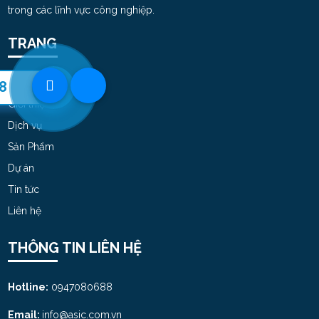
trong các lĩnh vực công nghiệp.
TRANG
Trang chủ
8
Giới thiệu
Dịch vụ
Sản Phẩm
Dự án
Tin tức
Liên hệ
THÔNG TIN LIÊN HỆ
Hotline:
0947080688
Email:
info@asic.com.vn