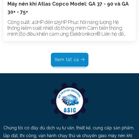
Máy nén khí Atlas Copco Model: GA 37 - 90 và GA
30+ - 75+
Công suất: 40HP đến 125HP Phục hồi năng lượng Hệ
thống kiểm soát nhiệt độ thông minh Cảm biến thông
minh Bộ điều khiển cảm ứng Elektronikon® Liên hệ để
được tư vấn: 096.888.6827
Xem tất cả
Chúng tôi có đầy đủ dịch vụ tư vấn, thiết kế, cung cấp sản phẩm,
lắp đặt, thi công, vận hành chạy thử và chuyển giao máy nén khí