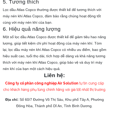
5. Tương thích
Lọc dầu Atlas Copco thường được thiết kế để tương thích với
máy nén khí Atlas Copco, đảm bảo rằng chúng hoạt động tốt
cùng với máy nén khí của bạn.
6. Hiệu quả năng lượng
Một số lọc dầu Atlas Copco được thiết kế để giảm tiêu hao năng
lượng, giúp tiết kiệm chi phí hoạt động của máy nén khí.
Tóm
lại, lọc dầu máy nén khí Atlas Copco có nhiều ưu điểm, bao gồm
hiệu suất cao, tuổi thọ dài, tích hợp dễ dàng và khả năng tương
thích với máy nén khí Atlas Copco, giúp bảo vệ và duy trì máy
nén khí của bạn một cách hiệu quả.
Liên hệ:
Công ty cổ phần công nghiệp Air Solution
tự tin cung cấp
Nguyễn Nữ Chi Mai
đã mua sản phẩm
Thanh thép k-20
cho khách hàng phụ tùng chính hãng với giá tốt nhất thị trường.
Trương Thị Mỹ Tiên
đã mua sản phẩm
Thanh thép k-20
Địa chỉ:
Số 60/7 Đường Võ Thị Sáu, Khu phố Tây A, Phường
Đông Hòa, Thành phố Dĩ An, Tỉnh Bình Dương.
Phạm Trung Hội
đã mua sản phẩm
Thanh thép k-20