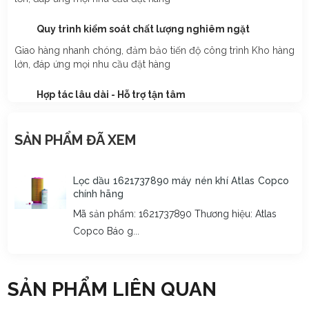
Quy trình kiểm soát chất lượng nghiêm ngặt
Nguyễn Văn Tiến
đã mua sản phẩm
Thanh thép k-20
Giao hàng nhanh chóng, đảm bảo tiến độ công trình Kho hàng
lớn, đáp ứng mọi nhu cầu đặt hàng
Nguyễn Nữ Chi Mai
đã mua sản phẩm
Thanh thép k-20
Hợp tác lâu dài - Hỗ trợ tận tâm
Trương Thị Mỹ Tiên
đã mua sản phẩm
Thanh thép k-20
Tư vấn chuyên sâu, hỗ trợ kỹ thuật miễn phí Chính sách giá
cạnh tranh, ưu đãi cho đối tác lâu dài
SẢN PHẨM ĐÃ XEM
Phạm Trung Hội
đã mua sản phẩm
Thanh thép k-20
Lọc dầu 1621737890 máy nén khí Atlas Copco
chính hãng
Mã sản phẩm: 1621737890 Thương hiệu: Atlas
Copco Báo g...
SẢN PHẨM LIÊN QUAN