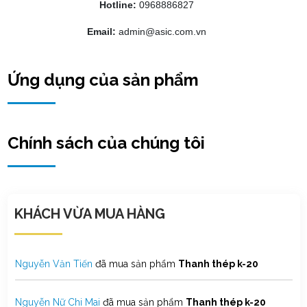
Hotline:
0968886827
Email:
admin@asic.com.vn
Nguyễn Đan Phương
đã mua sản phẩm
Thanh thép k-20
Nguyễn Ngọc Băng Tâm
đã mua sản phẩm
Thanh thép k-20
Ứng dụng của sản phẩm
Trần Thị Hồng Hạnh
đã mua sản phẩm
Thanh thép k-20
Chính sách của chúng tôi
Võ Thành Hưng
đã mua sản phẩm
Thanh thép k-20
Lê Quốc Bảo
đã mua sản phẩm
Thanh thép k-20
KHÁCH VỪA MUA HÀNG
Nguyễn Nhật Hiền
đã mua sản phẩm
Thanh thép k-20
Nguyễn Văn Tiến
đã mua sản phẩm
Thanh thép k-20
Nguyễn Nữ Chi Mai
đã mua sản phẩm
Thanh thép k-20