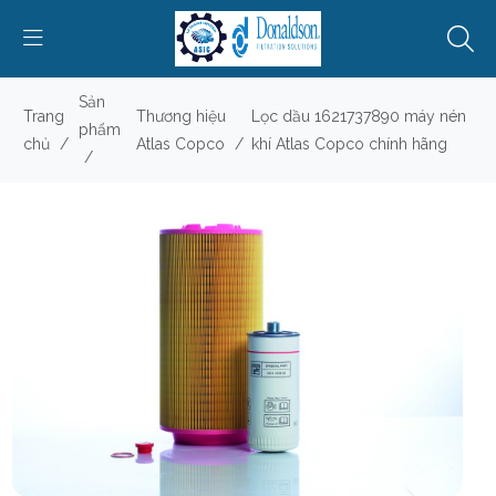
Sản
Trang
Thương hiệu
Lọc dầu 1621737890 máy nén
phẩm
chủ
/
Atlas Copco
/
khí Atlas Copco chính hãng
/