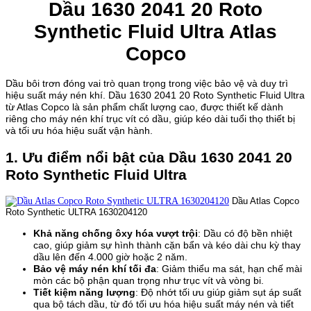
Dầu 1630 2041 20 Roto
Synthetic Fluid Ultra Atlas
Copco
Dầu bôi trơn đóng vai trò quan trọng trong việc bảo vệ và duy trì
hiệu suất máy nén khí. Dầu 1630 2041 20 Roto Synthetic Fluid Ultra
từ Atlas Copco là sản phẩm chất lượng cao, được thiết kế dành
riêng cho máy nén khí trục vít có dầu, giúp kéo dài tuổi thọ thiết bị
và tối ưu hóa hiệu suất vận hành.
1. Ưu điểm nổi bật của Dầu 1630 2041 20
Roto Synthetic Fluid Ultra
Dầu Atlas Copco
Roto Synthetic ULTRA 1630204120
Khả năng chống ôxy hóa vượt trội
: Dầu có độ bền nhiệt
cao, giúp giảm sự hình thành cặn bẩn và kéo dài chu kỳ thay
dầu lên đến 4.000 giờ hoặc 2 năm.
Bảo vệ máy nén khí tối đa
: Giảm thiểu ma sát, hạn chế mài
mòn các bộ phận quan trọng như trục vít và vòng bi.
Tiết kiệm năng lượng
: Độ nhớt tối ưu giúp giảm sụt áp suất
qua bộ tách dầu, từ đó tối ưu hóa hiệu suất máy nén và tiết