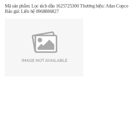
Mã sản phẩm: Lọc tách dầu 1625725300 Thương hiệu: Atlas Copco
Báo giá: Liên hệ 0968886827
Lọc dầu 1614874799 chính hãng giá tốt
Mã sản phẩm: 1614874799 Thương hiệu: Atlas Copco Báo giá:
Liên hệ 0968886827