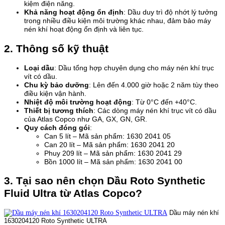
kiệm điện năng.
Khả năng hoạt động ổn định
: Dầu duy trì độ nhớt lý tưởng
trong nhiều điều kiện môi trường khác nhau, đảm bảo máy
nén khí hoạt động ổn định và liên tục.
2. Thông số kỹ thuật
Loại dầu
: Dầu tổng hợp chuyên dụng cho máy nén khí trục
vít có dầu.
Chu kỳ bảo dưỡng
: Lên đến 4.000 giờ hoặc 2 năm tùy theo
điều kiện vận hành.
Nhiệt độ môi trường hoạt động
: Từ 0°C đến +40°C.
Thiết bị tương thích
: Các dòng máy nén khí trục vít có dầu
của Atlas Copco như GA, GX, GN, GR.
Quy cách đóng gói
:
Can 5 lít – Mã sản phẩm: 1630 2041 05
Can 20 lít – Mã sản phẩm: 1630 2041 20
Phuy 209 lít – Mã sản phẩm: 1630 2041 29
Bồn 1000 lít – Mã sản phẩm: 1630 2041 00
3. Tại sao nên chọn Dầu Roto Synthetic
Fluid Ultra từ Atlas Copco?
Dầu máy nén khí
1630204120 Roto Synthetic ULTRA