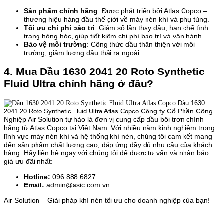
Sản phẩm chính hãng
: Được phát triển bởi Atlas Copco –
thương hiệu hàng đầu thế giới về máy nén khí và phụ tùng.
Tối ưu chi phí bảo trì
: Giảm số lần thay dầu, hạn chế tình
trạng hỏng hóc, giúp tiết kiệm chi phí bảo trì và vận hành.
Bảo vệ môi trường
: Công thức dầu thân thiện với môi
trường, giảm lượng dầu thải ra ngoài.
4. Mua Dầu 1630 2041 20 Roto Synthetic
Fluid Ultra chính hãng ở đâu?
Dầu 1630
Công ty Cổ Phần Công
2041 20 Roto Synthetic Fluid Ultra Atlas Copco
Nghiệp Air Solution tự hào là đơn vị cung cấp dầu bôi trơn chính
hãng từ Atlas Copco tại Việt Nam. Với nhiều năm kinh nghiệm trong
lĩnh vực máy nén khí và hệ thống khí nén, chúng tôi cam kết mang
đến sản phẩm chất lượng cao, đáp ứng đầy đủ nhu cầu của khách
hàng.
Hãy liên hệ ngay với chúng tôi để được tư vấn và nhận báo
giá ưu đãi nhất:
Hotline:
096.888.6827
Email:
admin@asic.com.vn
Air Solution – Giải pháp khí nén tối ưu cho doanh nghiệp của bạn!