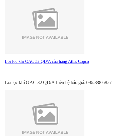
Lõi lọc khí OAC 32 QD/A của hãng Atlas Copco
Lõi lọc khí OAC 32 QD/A Liên hệ báo giá: 096.888.6827