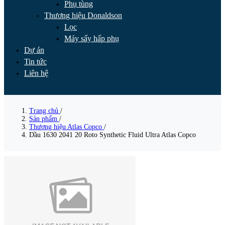
Phụ tùng
Thương hiệu Donaldson
Lọc
Máy sấy hấp phụ
Dự án
Tin tức
Liên hệ
Trang chủ
/
Sản phẩm
/
Thương hiệu Atlas Copco
/
Dầu 1630 2041 20 Roto Synthetic Fluid Ultra Atlas Copco