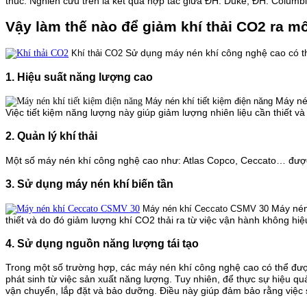
thúc.
Nghiên cứu trên là kết quả hợp tác giữa ĐH. Duke, ĐH. Columb
Vậy làm thế nào để giảm khí thải CO2 ra m
Sử dụng máy nén khí công nghệ cao có th
Khí thải CO2
1. Hiệu suất năng lượng cao
Máy né
Máy nén khí tiết kiệm điện năng
Việc tiết kiệm năng lượng này giúp giảm lượng nhiên liệu cần thiết v
2. Quản lý khí thải
Một số máy nén khí công nghệ cao như: Atlas Copco, Ceccato… được tra
3. Sử dụng máy nén khí biến tần
Máy nén
Máy nén khí Ceccato CSMV 30
thiết và do đó giảm lượng khí CO2 thải ra từ việc vận hành không hiệ
4. Sử dụng nguồn năng lượng tái tạo
Trong một số trường hợp, các máy nén khí công nghệ cao có thể đượ
phát sinh từ việc sản xuất năng lượng.
Tuy nhiên, để thực sự hiệu qu
vận chuyển, lắp đặt và bảo dưỡng. Điều này giúp đảm bảo rằng việc 