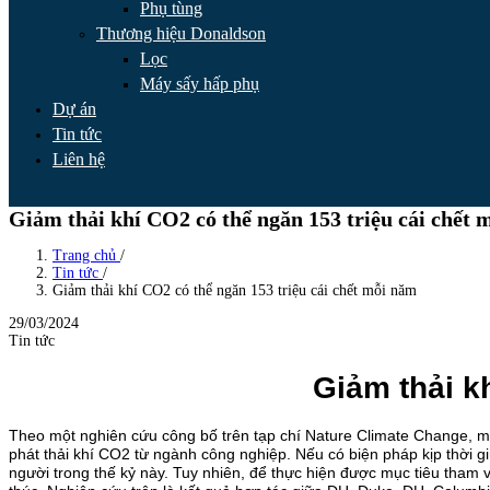
Phụ tùng
Thương hiệu Donaldson
Lọc
Máy sấy hấp phụ
Dự án
Tin tức
Liên hệ
Giảm thải khí CO2 có thể ngăn 153 triệu cái chết
Trang chủ
/
Tin tức
/
Giảm thải khí CO2 có thể ngăn 153 triệu cái chết mỗi năm
29/03/2024
Tin tức
Giảm thải k
Theo một nghiên cứu công bố trên tạp chí Nature Climate Change, mỗ
phát thải khí CO2 từ ngành công nghiệp.
Nếu có biện pháp kịp thời g
người trong thế kỷ này.
Tuy nhiên, để thực hiện được mục tiêu tham 