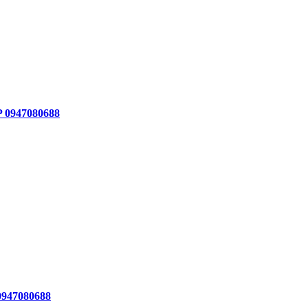
P 0947080688
0947080688