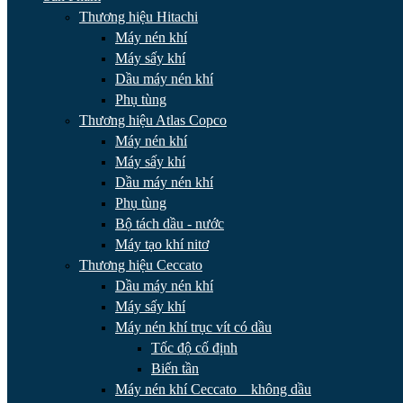
Thương hiệu Hitachi
Máy nén khí
Máy sấy khí
Dầu máy nén khí
Phụ tùng
Thương hiệu Atlas Copco
Máy nén khí
Máy sấy khí
Dầu máy nén khí
Phụ tùng
Bộ tách dầu - nước
Máy tạo khí nitơ
Thương hiệu Ceccato
Dầu máy nén khí
Máy sấy khí
Máy nén khí trục vít có dầu
Tốc độ cố định
Biến tần
Máy nén khí Ceccato _ không dầu