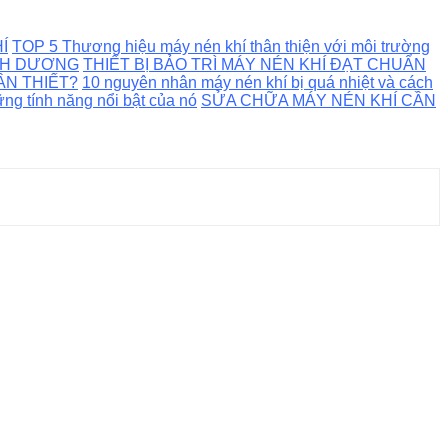
Í
TOP 5 Thương hiệu máy nén khí thân thiện với môi trường
ÌNH DƯƠNG
THIẾT BỊ BẢO TRÌ MÁY NÉN KHÍ ĐẠT CHUẨN
ẦN THIẾT?
10 nguyên nhân máy nén khí bị quá nhiệt và cách
ng tính năng nổi bật của nó
SỬA CHỮA MÁY NÉN KHÍ CẦN