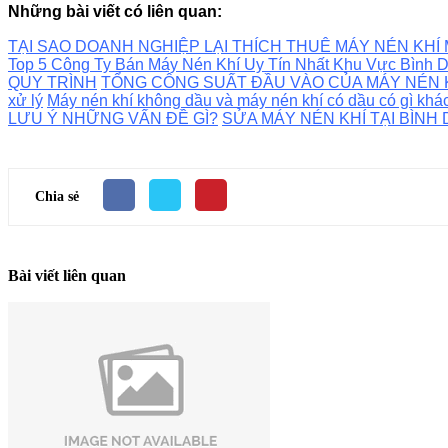
Những bài viết có liên quan:
TẠI SAO DOANH NGHIỆP LẠI THÍCH THUÊ MÁY NÉN KHÍ 
Top 5 Công Ty Bán Máy Nén Khí Uy Tín Nhất Khu Vực Bình
QUY TRÌNH
TỔNG CÔNG SUẤT ĐẦU VÀO CỦA MÁY NÉN K
xử lý
Máy nén khí không dầu và máy nén khí có dầu có gì khá
LƯU Ý NHỮNG VẤN ĐỀ GÌ?
SỬA MÁY NÉN KHÍ TẠI BÌN
Chia sẻ
Bài viết liên quan