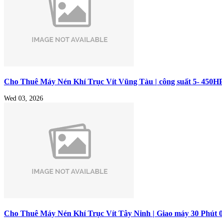
Cho Thuê Máy Nén Khí Trục Vít Vũng Tàu | công suất 5- 450H
Wed 03, 2026
Cho Thuê Máy Nén Khí Trục Vít Tây Ninh | Giao máy 30 Phút 