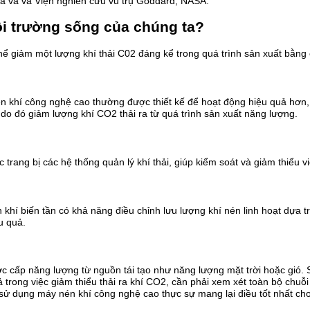
ia và và Viện nghiên cứu vũ trụ Goddard, NASA.
ôi trường sống của chúng ta?
ể giảm một lượng khí thải C02 đáng kể trong quá trình sản xuất bằng 
n khí công nghệ cao thường được thiết kế để hoạt động hiệu quả hơn,
à do đó giảm lượng khí CO2 thải ra từ quá trình sản xuất năng lượng.
ng bị các hệ thống quản lý khí thải, giúp kiểm soát và giảm thiểu việ
 khí biến tần có khả năng điều chỉnh lưu lượng khí nén linh hoạt dựa 
u quả.
c cấp năng lượng từ nguồn tái tạo như năng lượng mặt trời hoặc gió.
ả trong việc giảm thiểu thải ra khí CO2, cần phải xem xét toàn bộ chuỗ
sử dụng máy nén khí công nghệ cao thực sự mang lại điều tốt nhất ch