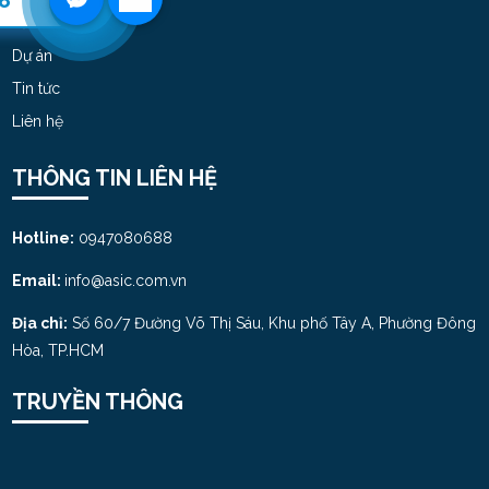
8
Sản Phẩm
Dự án
Tin tức
Liên hệ
THÔNG TIN LIÊN HỆ
Hotline:
0947080688
Email:
info@asic.com.vn
Địa chỉ:
Số 60/7 Đường Võ Thị Sáu, Khu phố Tây A, Phường Đông
Hòa, TP.HCM
TRUYỀN THÔNG