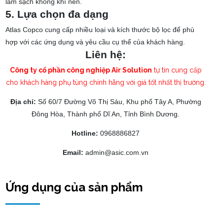
làm sạch không khí nén.
5. Lựa chọn đa dạng
Atlas Copco cung cấp nhiều loại và kích thước bộ lọc để phù
hợp với các ứng dụng và yêu cầu cụ thể của khách hàng.
Liên hệ:
Công ty cổ phần công nghiệp Air Solution
tự tin cung cấp
Nguyễn Nữ Chi Mai
đã mua sản phẩm
Thanh thép k-20
cho khách hàng phụ tùng chính hãng với giá tốt nhất thị trường.
Trương Thị Mỹ Tiên
đã mua sản phẩm
Thanh thép k-20
Địa chỉ:
Số 60/7 Đường Võ Thị Sáu, Khu phố Tây A, Phường
Đông Hòa, Thành phố Dĩ An, Tỉnh Bình Dương.
Phạm Trung Hội
đã mua sản phẩm
Thanh thép k-20
Hotline:
0968886827
Email:
admin@asic.com.vn
Nguyễn Đan Phương
đã mua sản phẩm
Thanh thép k-20
Nguyễn Ngọc Băng Tâm
đã mua sản phẩm
Thanh thép k-20
Ứng dụng của sản phẩm
Trần Thị Hồng Hạnh
đã mua sản phẩm
Thanh thép k-20