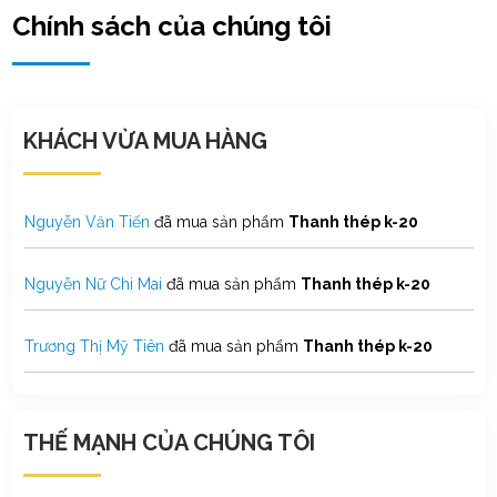
Chính sách của chúng tôi
Võ Thành Hưng
đã mua sản phẩm
Thanh thép k-20
Lê Quốc Bảo
đã mua sản phẩm
Thanh thép k-20
KHÁCH VỪA MUA HÀNG
Nguyễn Nhật Hiền
đã mua sản phẩm
Thanh thép k-20
Nguyễn Văn Tiến
đã mua sản phẩm
Thanh thép k-20
Nguyễn Nữ Chi Mai
đã mua sản phẩm
Thanh thép k-20
Trương Thị Mỹ Tiên
đã mua sản phẩm
Thanh thép k-20
Phạm Trung Hội
đã mua sản phẩm
Thanh thép k-20
THẾ MẠNH CỦA CHÚNG TÔI
Nguyễn Đan Phương
đã mua sản phẩm
Thanh thép k-20