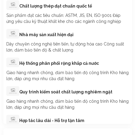
Chất lượng thép đạt chuẩn quốc tế
Nguyễn Ngọc Băng Tâm
đã mua sản phẩm
Thanh thép k-20
Sản phẩm đạt các tiêu chuẩn: ASTM, JIS, EN, ISO 9001 Đáp
ứng yêu cầu kỹ thuật khắt khe cho các ngành công nghiệp
Trần Thị Hồng Hạnh
đã mua sản phẩm
Thanh thép k-20
Nhà máy sản xuất hiện đại
Võ Thành Hưng
đã mua sản phẩm
Thanh thép k-20
Dây chuyền công nghệ tiên tiến, tự động hóa cao Công suất
lớn, đảm bảo tiến độ & chất lượng
Lê Quốc Bảo
đã mua sản phẩm
Thanh thép k-20
Hệ thống phân phối rộng khắp cả nước
Giao hàng nhanh chóng, đảm bảo tiến độ công trình Kho hàng
Nguyễn Nhật Hiền
đã mua sản phẩm
Thanh thép k-20
lớn, đáp ứng mọi nhu cầu đặt hàng
Quy trình kiểm soát chất lượng nghiêm ngặt
Nguyễn Văn Tiến
đã mua sản phẩm
Thanh thép k-20
Giao hàng nhanh chóng, đảm bảo tiến độ công trình Kho hàng
lớn, đáp ứng mọi nhu cầu đặt hàng
Nguyễn Nữ Chi Mai
đã mua sản phẩm
Thanh thép k-20
Hợp tác lâu dài - Hỗ trợ tận tâm
Trương Thị Mỹ Tiên
đã mua sản phẩm
Thanh thép k-20
Tư vấn chuyên sâu, hỗ trợ kỹ thuật miễn phí Chính sách giá