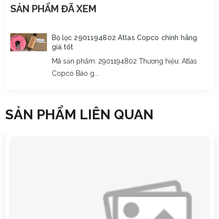
cạnh tranh, ưu đãi cho đối tác lâu dài
SẢN PHẨM ĐÃ XEM
Phạm Trung Hội
đã mua sản phẩm
Thanh thép k-20
Bộ lọc 2901194802 Atlas Copco chính hãng
giá tốt
Mã sản phẩm: 2901194802 Thương hiệu: Atlas
Copco Báo g...
SẢN PHẨM LIÊN QUAN