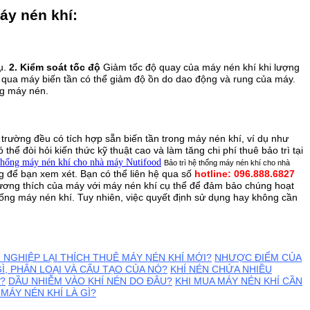
áy nén khí:
ụ.
2. Kiểm soát tốc độ
Giảm tốc độ quay của máy nén khí khi lượng
g qua máy biến tần có thể giảm độ ồn do dao động và rung của máy.
ng máy nén.
 trường đều có tích hợp sẵn biến tần trong máy nén khí, ví dụ như
 thể đòi hỏi kiến thức kỹ thuật cao và làm tăng chi phí thuê bảo trì tại
Bảo trì hệ thống máy nén khí cho nhà
g để bạn xem xét. Bạn có thể liên hệ qua số
h
otline: 096.888.6827
tương thích của máy với máy nén khí cụ thể để đảm bảo chúng hoạt
 thống máy nén khí. Tuy nhiên, việc quyết định sử dụng hay không cần
 NGHIỆP LẠI THÍCH THUÊ MÁY NÉN KHÍ MỚI?
NHƯỢC ĐIỂM CỦA
GÌ, PHÂN LOẠI VÀ CẤU TẠO CỦA NÓ?
KHÍ NÉN CHỨA NHIỀU
?
DẦU NHIỄM VÀO KHÍ NÉN DO ĐÂU?
KHI MUA MÁY NÉN KHÍ CẦN
MÁY NÉN KHÍ LÀ GÌ?