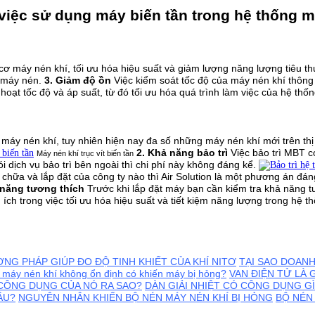
việc sử dụng máy biến tần trong hệ thống m
ơ máy nén khí, tối ưu hóa hiệu suất và giảm lượng năng lượng tiêu th
a máy nén.
3. Giảm độ ồn
Việc kiểm soát tốc độ của máy nén khí thôn
hoạt tốc độ và áp suất, từ đó tối ưu hóa quá trình làm việc của hệ thố
 máy nén khí, tuy nhiên hiện nay đa số những máy nén khí mới trên thị
2. Khả năng bảo trì
Việc bảo trì MBT có
Máy nén khí trục vít biến tần
dịch vụ bảo trì bên ngoài thì chi phí này không đáng kể.
hữa và lắp đặt của công ty nào thì Air Solution là một phương án đán
 năng tương thích
Trước khi lắp đặt máy bạn cần kiểm tra khả năng 
 ích trong việc tối ưu hóa hiệu suất và tiết kiệm năng lượng trong hệ
NG PHÁP GIÚP ĐO ĐỘ TINH KHIẾT CỦA KHÍ NITƠ
TẠI SAO DOANH
 máy nén khí không ổn định có khiến máy bị hỏng?
VAN ĐIỆN TỬ LÀ 
À CÔNG DỤNG CỦA NÓ RA SAO?
DÀN GIẢI NHIỆT CÓ CÔNG DỤNG GÌ
ÂU?
NGUYÊN NHÂN KHIẾN BỘ NÉN MÁY NÉN KHÍ BỊ HỎNG
BỘ NÉN 