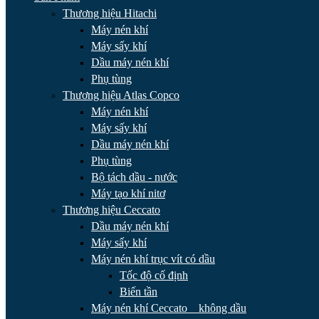
Thương hiệu Hitachi
Máy nén khí
Máy sấy khí
Dầu máy nén khí
Phụ tùng
Thương hiệu Atlas Copco
Máy nén khí
Máy sấy khí
Dầu máy nén khí
Phụ tùng
Bộ tách dầu - nước
Máy tạo khí nitơ
Thương hiệu Ceccato
Dầu máy nén khí
Máy sấy khí
Máy nén khí trục vít có dầu
Tốc độ cố định
Biến tần
Máy nén khí Ceccato _ không dầu