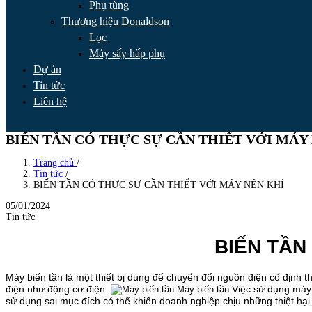
Phụ tùng
Thương hiệu Donaldson
Lọc
Máy sấy hấp phụ
Dự án
Tin tức
Liên hệ
BIẾN TẦN CÓ THỰC SỰ CẦN THIẾT VỚI MÁY
Trang chủ
/
Tin tức
/
BIẾN TẦN CÓ THỰC SỰ CẦN THIẾT VỚI MÁY NÉN KHÍ
05/01/2024
Tin tức
BIẾN TẦN
Máy biến tần là một thiết bị dùng để chuyển đổi nguồn điện cố định t
điện như động cơ điện.
Việc sử dụng máy 
Máy biến tần
sử dụng sai mục đích có thể khiến doanh nghiệp chịu những thiệt hại 