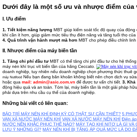
Dưới đây là một số ưu và nhược điểm của 
I. Ưu điểm
1. Tiết kiệm năng lượng
MBT giúp kiểm soát tốc độ quay của động c
khí cần ít hơn, giúp giảm mức tiêu thụ điện năng và tăng tuổi thọ củ
4. Quá trình vận hành mượt mà hơn
MBT cho phép điều chỉnh linh 
II. Nhược điểm của máy biến tần
1. Tăng chi phí đầu tư
MBT có thể tăng chi phí đầu tư cho hệ thống
máy nén khí trục vít biến tần của hãng Ceccato.
doanh nghiệp, tuy nhiên nếu doanh nghiệp chọn phương thức thuê gói 
Nếu bạn đang băn khoăn không biết nên chọn dịch vụ sửa c
máy Nutifood
hoặc qua
mail:
admin@asic.com.vn
để được tư vấn chi tiết.
3. Khả
động hiệu quả và an toàn.
Tóm lại, máy biến tần là một giải pháp hữu
phải dựa trên nhu cầu cụ thể của doanh nghiệp.
Những bài viết có liên quan:
BẢO TRÌ MÁY NÉN KHÍ ĐỊNH KỲ CÓ THẬT SỰ CẦN THIẾT?
5 PHƯƠ
VAN XẢ NƯỚC MÁY NÉN KHÍ
VAN XẢ NƯỚC MÁY NÉN KHÍ
Điện áp
NƯỚC NÊN KHẮC PHỤC THẾ NÀO?
MÁY TẠO KHÍ NITƠ LÀ GÌ V
LƯU Ý NHỮNG GÌ?
MÁY NÉN KHÍ BỊ TĂNG ÁP QUÁ MỨC LÀ DO Đ