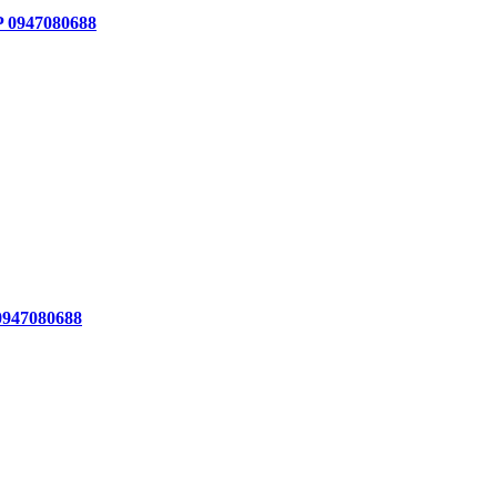
P 0947080688
0947080688