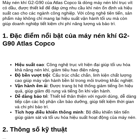
Máy nén khí G2-G90 của Atlas Copco là dòng máy nén khí trục vít
có dầu, được thiết kế để đáp ứng nhu cầu khí nén ổn định và hiệu
suất cao cho các ngành công nghiệp. Với công nghệ tiên tiến, sản
phẩm này không chỉ mang lại hiệu suất vận hành tối ưu mà còn
giúp doanh nghiệp tiết kiệm chi phí năng lượng và bảo trì.
1. Đặc điểm nổi bật của máy nén khí G2-
G90 Atlas Copco
Hiệu suất cao
: Công nghệ trục vít hiện đại giúp tối ưu hóa
khả năng nén khí, giảm tiêu hao điện năng.
Độ bền vượt trội
: Cấu trúc chắc chắn, linh kiện chất lượng
cao giúp máy vận hành bền bỉ trong môi trường khắc nghiệt.
Vận hành êm ái
: Được trang bị hệ thống giảm tiếng ồn hiệu
quả, giúp giảm độ rung và tiếng ồn khi vận hành.
Dễ dàng bảo trì
: Thiết kế thân thiện với người dùng, dễ dàng
tiếp cận các bộ phận cần bảo dưỡng, giúp tiết kiệm thời gian
và chi phí bảo trì.
Tích hợp điều khiển thông minh
: Bộ điều khiển tiên tiến
giúp giám sát và tối ưu hóa hiệu suất hoạt động của máy nén.
2. Thông số kỹ thuật