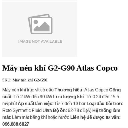
Máy nén khí G2-G90 Atlas Copco
SKU:
Máy nén khí G2-G90
Máy nén khí trục vít có dầu
Thương hiệu:
Atlas Copco
Công
suất
: Từ 2 kW đến 90 kW
Lưu lượng khí
: Từ 0.24 đến 15.5
m³/phút
Áp suất làm việc
: Từ 7 đến 13 bar
Loại dầu bôi trơn
:
Roto Synthetic Fluid Ultra
Độ ồn
: 62-78 dB(A)
Hệ thống làm
mát
: Làm mát bằng khí hoặc nước
Liên hệ để được tư vấn:
096.888.6827