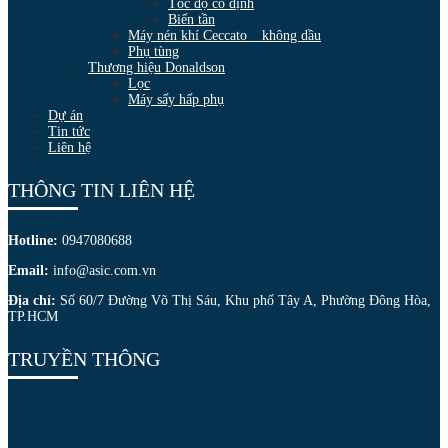
Tốc độ cố định
Biến tần
Máy nén khí Ceccato _ không dầu
Phụ tùng
Thương hiệu Donaldson
Lọc
Máy sấy hấp phụ
Dự án
Tin tức
Liên hệ
THÔNG TIN LIÊN HỆ
Hotline:
0947080688
Email:
info@asic.com.vn
Địa chỉ:
Số 60/7 Đường Võ Thị Sáu, Khu phố Tây A, Phường Đông Hòa,
TP.HCM
TRUYỀN THÔNG