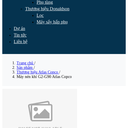
Phụ tùng
Thương hiệu Donaldson
Lọc
Máy sấy hấp phụ
Dự án
Tin tức
Liên hệ
Trang chủ
/
Sản phẩm
/
Thương hiệu Atlas Copco
/
Máy nén khí G2-G90 Atlas Copco