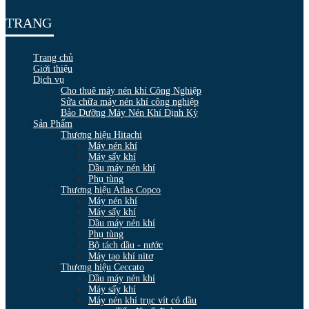
TRANG
Trang chủ
Giới thiệu
Dịch vụ
Cho thuê máy nén khí Công Nghiệp
Sửa chữa máy nén khí công nghiệp
Bảo Dưỡng Máy Nén Khí Định Kỳ
Sản Phẩm
Thương hiệu Hitachi
Máy nén khí
Máy sấy khí
Dầu máy nén khí
Phụ tùng
Thương hiệu Atlas Copco
Máy nén khí
Máy sấy khí
Dầu máy nén khí
Phụ tùng
Bộ tách dầu - nước
Máy tạo khí nitơ
Thương hiệu Ceccato
Dầu máy nén khí
Máy sấy khí
Máy nén khí trục vít có dầu