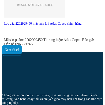
Lọc dầu 2202929450 máy nén khí Atlas Copco chính hãng
Mã sản phẩm: 2202929450 Thương hiệu: Atlas Copco Báo giá:
Liên hệ 0968886827
Xem tất cả
Chúng tôi có đầy đủ dịch vụ tư vấn, thiết kế, cung cấp sản phẩm, lắp đặt,
thi công, vận hành chạy thử và chuyển giao máy nén khí trong các lĩnh vực
công nghiệp.