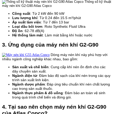
Thông số kỹ thuật
máy nén khí G2-G90 Atlas Copco
Công suất
: Từ 2 kW đến 90 kW
Lưu lượng khí
: Từ 0.24 đến 15.5 m³/phút
Áp suất làm việc
: Từ 7 đến 13 bar
Loại dầu bôi trơn
: Roto Synthetic Fluid Ultra
Độ ồn
: 62-78 dB(A)
Hệ thống làm mát
: Làm mát bằng khí hoặc nước
3. Ứng dụng của máy nén khí G2-G90
Dòng máy nén khí này phù hợp với
nhiều ngành công nghiệp khác nhau, bao gồm:
Sản xuất và chế biến
: Cung cấp khí nén ổn định cho các
dây chuyền sản xuất.
Ngành điện tử
: Đảm bảo độ sạch của khí nén trong các quy
trình sản xuất linh kiện.
Ngành dược phẩm
: Đáp ứng tiêu chuẩn khí nén chất lượng
cao trong sản xuất thuốc.
Ngành thực phẩm & đồ uống
: Đảm bảo an toàn vệ sinh
trong quá trình chế biến và đóng gói.
4. Tại sao nên chọn máy nén khí G2-G90
của Atlas Copco?