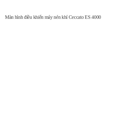
Màn hình điều khiển máy nén khí Ceccato ES 4000
Lọc tách dầu_ Oil Separators
Tất cả lọc tách từ FILSAN được sử dụng trong máy nén kiểu cánh
quạt quay hoặc trục vít, được sản xuất bằng cách sử dụng các thành
phần được thiết kế đặc biệt và tỉ mỉ có chất lượng và tiêu chuẩn cao
nhất. Vì lý do này, hầu hết các nhà sản xuất máy nén khí và các nhà
phân phối độc quyền của họ có xu hướng sử dụng các sản phẩm