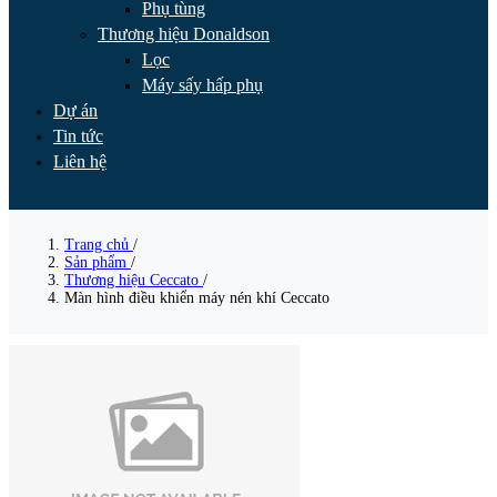
Phụ tùng
Thương hiệu Donaldson
Lọc
Máy sấy hấp phụ
Dự án
Tin tức
Liên hệ
Trang chủ
/
Sản phẩm
/
Thương hiệu Ceccato
/
Màn hình điều khiển máy nén khí Ceccato