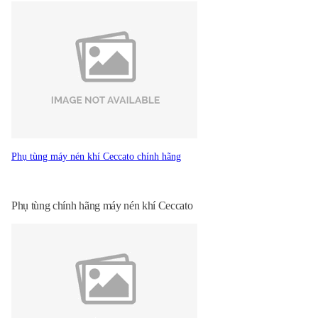
kế mạnh mẽ của dòng Ceccato DRE và DRF từ 110 kW - 355 kW,
bạn có thể sử dụng khí nén chất lượng cao cho các ứng dụng đòi hỏi
khắt khe nhất trong các ngành công nghiệp khác nhau. Thiết kế
mạnh mẽ Hiệu quả vượt trội Vận hành dễ dàng và thân thiện với
người dung Bảo trì nhanh và dễ dàng
Phụ tùng máy nén khí Ceccato chính hãng
Phụ tùng chính hãng máy nén khí Ceccato