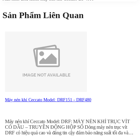
Sản Phẩm Liên Quan
Máy nén khí Ceccato Model: DRF151 - DRF480
Máy nén khí Ceccato Model: DRF: MÁY NÉN KHÍ TRỤC VÍT
CÓ DẦU – TRUYỀN ĐỘNG HỘP SỐ Dòng máy nén trục vít
DRF có hiệu quả cao và đáng tin cậy đảm bảo năng suất tối đa và
thời gian ngừng hoạt động tối thiểu khi can thiệp dịch vụ. Nhờ thiết