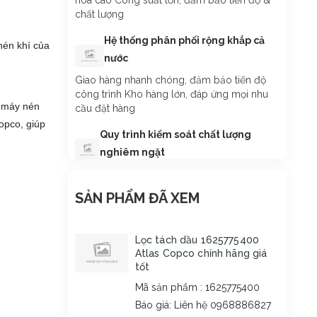
hóa cao Công suất lớn, đảm bảo tiến độ &
chất lượng
Hệ thống phân phối rộng khắp cả
nén khí của
nước
Giao hàng nhanh chóng, đảm bảo tiến độ
công trình Kho hàng lớn, đáp ứng mọi nhu
u máy nén
cầu đặt hàng
opco, giúp
Quy trình kiểm soát chất lượng
nghiêm ngặt
Giao hàng nhanh chóng, đảm bảo tiến độ
.
công trình Kho hàng lớn, đáp ứng mọi nhu
SẢN PHẨM ĐÃ XEM
cầu đặt hàng
Hợp tác lâu dài - Hỗ trợ tận tâm
Lọc tách dầu 1625775400
Atlas Copco chính hãng giá
Tư vấn chuyên sâu, hỗ trợ kỹ thuật miễn phí
tốt
Chính sách giá cạnh tranh, ưu đãi cho đối tác
lâu dài
Mã sản phẩm : 1625775400
Báo giá: Liên hệ 0968886827