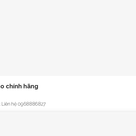
co chính hãng
7890 Thương hiệu: Atlas Copco Báo giá: Liên hệ 0968886827