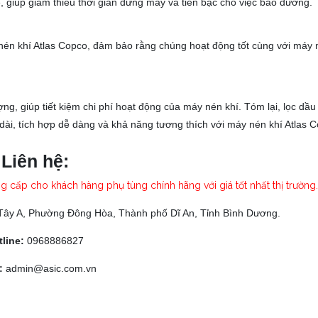
ế, giúp giảm thiểu thời gian dừng máy và tiền bạc cho việc bảo dưỡng.
nén khí Atlas Copco, đảm bảo rằng chúng hoạt động tốt cùng với máy 
ng, giúp tiết kiệm chi phí hoạt động của máy nén khí.
Tóm lại, lọc dầ
 dài, tích hợp dễ dàng và khả năng tương thích với máy nén khí Atlas C
Liên hệ:
ng cấp cho khách hàng phụ tùng chính hãng với giá tốt nhất thị trường
Tây A, Phường Đông Hòa, Thành phố Dĩ An, Tỉnh Bình Dương.
tline:
0968886827
l:
admin@asic.com.vn