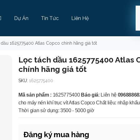
Dự Án
Tin Tức
Liên Hệ
 dầu 1625775400 Atlas Copco chính hãng giá tốt
Lọc tách dầu 1625775400 Atlas
chính hãng giá tốt
SKU:
1625775400
Mã sản phẩm :
1625775400
Báo giá
: Liên hệ
09688868
cho máy nén khí trục vít Atlas Copco
Chất liệu: nhập khẩu
Thời gian sử dụng: 3500 - 5000 giờ
Đăng ký mua hàng