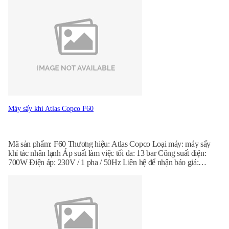
Máy sấy khí Atlas Copco F60
Mã sản phẩm: F60 Thương hiệu: Atlas Copco Loại máy: máy sấy
khí tác nhân lạnh Áp suất làm việc tối đa: 13 bar Công suất điện:
700W Điện áp: 230V / 1 pha / 50Hz Liên hệ để nhận báo giá:
096.888.6827