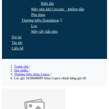
Biến tần
Máy nén khí Ceccato _ không dầu
Phụ tùng
Thương hiệu Donaldson
Lọc
Máy sấy hấp phụ
Dự án
Tin tức
Liên hệ
Trang chủ
/
Sản phẩm
/
Thương hiệu Atlas Copco
/
Lọc gió 1630040699 Atlas Copco chính hãng giá tốt