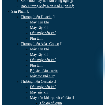
Sửa chữa máy nén khí công nghiệp
Bảo Dưỡng Máy Nén Khí Định Kỳ
Sản Phẩm
Thương hiệu Hitachi
Máy nén khí
Máy sấy khí
Dầu máy nén khí
Phụ tùng
Thương hiệu Atlas Copco
Máy nén khí
Máy sấy khí
Dầu máy nén khí
Phụ tùng
Bộ tách dầu - nước
Máy tạo khí nitơ
Thương hiệu Ceccato
Dầu máy nén khí
Máy sấy khí
Máy nén khí trục vít có dầu
Tốc độ cố định