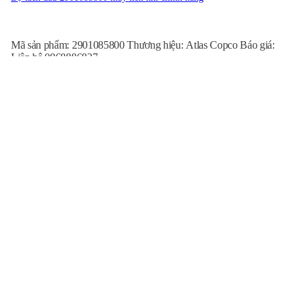
Mã sản phẩm: 2901085800 Thương hiệu: Atlas Copco Báo giá:
Liên hệ 0968886827
Lọc dầu 1614727399 Atlas Copco - Air Solution
Mã sản phẩm: 1614727399 Thương hiệu: Atlas Copco Báo giá:
Liên hệ 0968886827