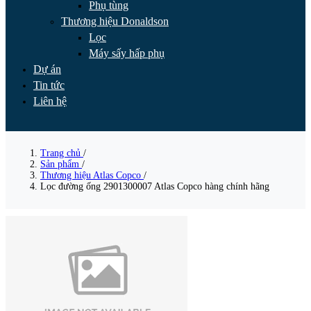
Phụ tùng
Thương hiệu Donaldson
Lọc
Máy sấy hấp phụ
Dự án
Tin tức
Liên hệ
Trang chủ
/
Sản phẩm
/
Thương hiệu Atlas Copco
/
Lọc đường ống 2901300007 Atlas Copco hàng chính hãng