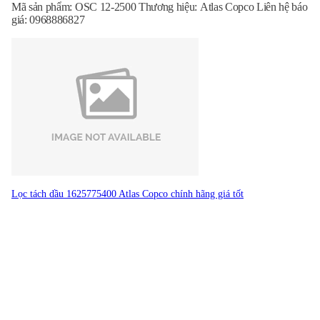
Mã sản phẩm: OSC 12-2500 Thương hiệu: Atlas Copco Liên hệ báo
giá: 0968886827
Lọc tách dầu 1625775400 Atlas Copco chính hãng giá tốt
Mã sản phẩm : 1625775400 Báo giá: Liên hệ 0968886827 Dùng
cho máy nén khí trục vít Atlas Copco Chất liệu: nhập khẩu từ Mỹ
Thời gian sử dụng: 3500 - 5000 giờ